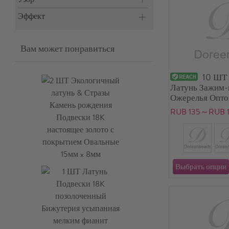
Эффект
Вам может понравиться
10 ШТ
Латунь Зажим-
Ожерелья Опто
настоящее золо
RUB 135～RUB 
9мм диаметр