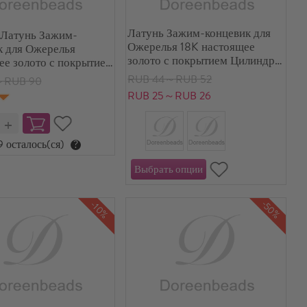
Латунь Зажим-концевик для
Латунь Зажим-
Ожерелья 18K настоящее
к для Ожерелья
золото с покрытием Цилиндр 2
ее золото с покрытием
ШТ
1.6см, 1 Комплект
RUB 44～RUB 52
～RUB 90
RUB 25～RUB 26
9 осталось(ся)
?
-50%
-10%