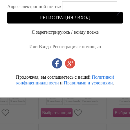
Адрес электронной почты:
РЕГИСТРАЦИЯ / ВХОД
Я зарегистрируюсь / войду позже
------ Или Вход / Регистрация с помощью ------
 Экологичный
20 ШТ Экологичный
концевик для
Латунь Зажим-концевик для
концеви
вая настоящее
Ожерелья Оптовая настоящее
Оптовая
Продолжая, вы соглашаетесь с нашей
Политикой
тием
золото с покрытием
покрыти
03
RUB 112～RUB 168
RUB 79
конфиденциальности
и
Правилами и условиями
.