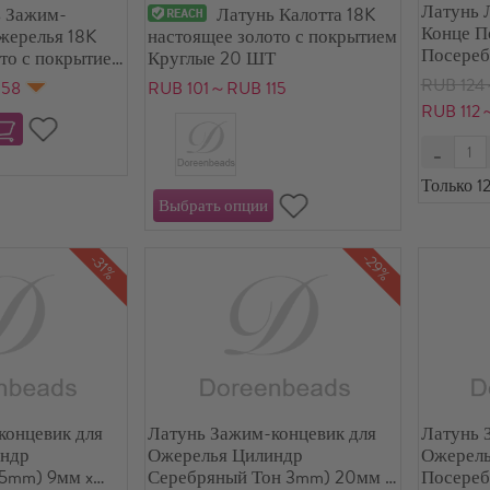
Латунь 
ь Зажим-
Латунь Калотта 18K
Конце П
жерелья 18K
настоящее золото с покрытием
Посереб
то с покрытием
Круглые 20 ШТ
10 ШТ
10мм x 7мм, 10
RUB 124
158
RUB 101～RUB 115
RUB 112
Только 12
-29%
-31%
концевик для
Латунь Зажим-концевик для
Латунь 
индр
Ожерелья Цилиндр
Ожерель
5mm) 9мм x
Серебряный Тон 3mm) 20мм x
Посереб