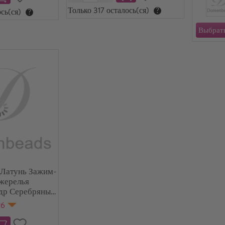
Только 317 осталось(ся)
?
сь(ся)
?
 Латунь Зажим-
Ожерелья
др Серебряный
 1.2мм)
26