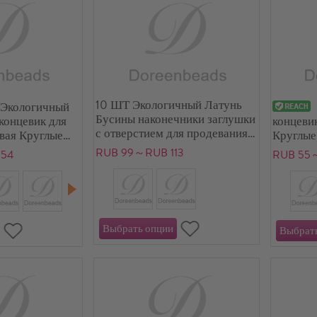
10 ШТ Экологичный Латунь
 Экологичный
Бусины наконечники заглушки
концевик для
концеви
с отверстием для продевания
вая Круглые
Круглые
нити ожерелье браслет
то с покрытием
диаметр
RUB 99～RUB 113
154
RUB 55
ювелирные изделия
изготовление Круглые
Разноцветный 7.2мм