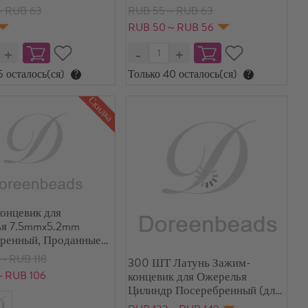
0 ШТ
8мм, 20 ШТ
～RUB 63
RUB 55～RUB 63
RUB 50～RUB 56
5 осталось(ся)
?
Только 40 осталось(ся)
?
Скидка
онцевик для
я 7.5mmx5.2mm
ренный, Проданные
уп
～RUB 118
300 ШТ Латунь Зажим-
～RUB 106
концевик для Ожерелья
Цилиндр Посеребренный (для
шнура 2mm) 8мм x 3мм