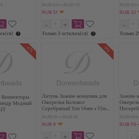
6мм, 10 ШТ
8мм, 2
3
RUB 63～RUB 72
RUB 55
RUB 51
RUB 32
сь(ся)
?
Только 3 осталось(ся)
?
Только 2
-47%
-51%
Латунь Зажим-концевик для
Зажим-к
 Коннекторы
Ожерелья Колокол
Ожерель
линдр Медный
Серебряный Тон 14мм x 10мм,
Посереб
 ШТ
2 ШТ
100 шт/
RUB 16～RUB 18
RUB 104
5
RUB 9
RUB 93