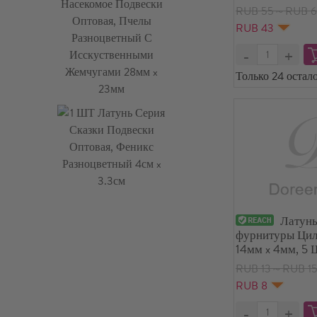
6мм, 30 ШТ
RUB 55～RUB 6
RUB 43
Только 24 остало
Латунь
фурнитуры Ци
14мм x 4мм, 5
RUB 13～RUB 1
RUB 8