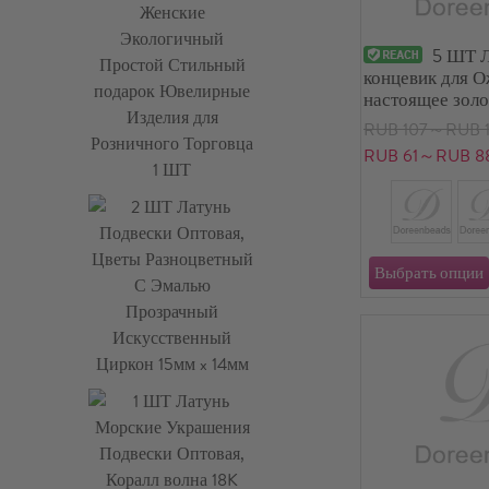
5 ШТ 
концевик для 
настоящее золо
7мм x 5мм
RUB 107～RUB 1
RUB 61～RUB 8