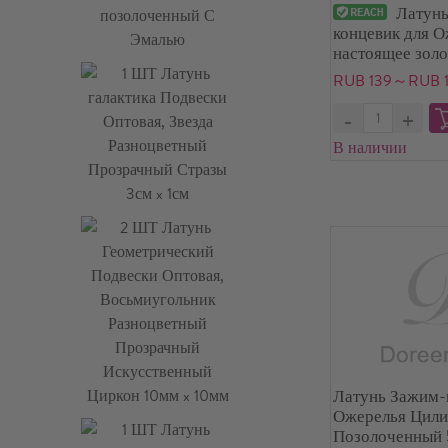
Латун
концевик для О
настоящее золо
Прямоугольник 
RUB 139～RUB 
ШТ
В наличии
Латунь Зажим-
Ожерелья Цил
Позолоченный 