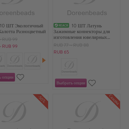
10 ШТ Экологичный
10 ШТ Латунь
Калотта Разноцветный
Зажимные коннекторы для
изготовления ювелирных
～RUB 99
изделий с цепочкой-чашкой
RUB 77～RUB 88
～RUB 99
Квадратные настоящее золото
RUB 65
с покрытием
Скидка
-50%