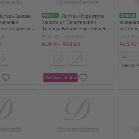
Латунь Зажим-
Латунь Фурнитура
Ожерелья
Защита от Перетирания
концеви
то с покрытием
Тросика Круглые настоящее
настоящ
золото с покрытием 5.2мм x
9.1см x 
21
RUB 122～RUB 138
RUB 79
5мм, 10 ШТ
8
RUB 81～RUB 138
RUB 45
Только 2