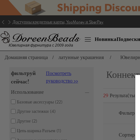
Доступны кредитные карты, YooMoney и SberPay
Новинка
Подвеск
Ювелирная фурнитура с 2009 года
Домашняя страница
/
латунные украшения
/
Ювелирн
Коннект
фильтруй
Посмотреть
сейчас!
руководство >>
Использование
29
Результа(ты)
Базовые аксессуары
(22)
Другие застежки
(4)
Фильтр:
Другие
(2)
Цепь шарика Разъем
(1)
Сортирова