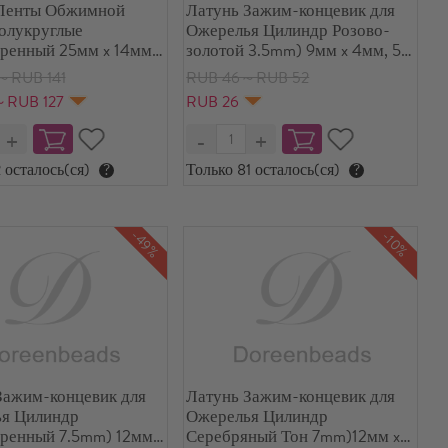
Ленты Обжимной
Латунь Зажим-концевик для
олукруглые
Ожерелья Цилиндр Розово-
ренный 25мм x 14мм,
золотой 3.5mm) 9мм x 4мм, 50
ШТ
～RUB 141
RUB 46～RUB 52
～RUB 127
RUB 26
 осталось(ся)
?
Только 81 осталось(ся)
?
-49%
-10%
Зажим-концевик для
Латунь Зажим-концевик для
я Цилиндр
Ожерелья Цилиндр
ренный 7.5mm) 12мм x
Серебряный Тон 7mm)12мм x