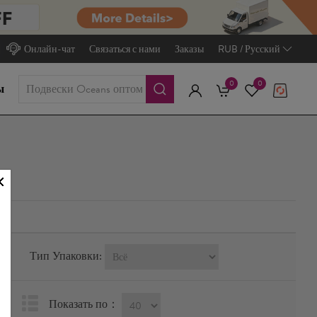
Онлайн-чат
Связаться с нами
Заказы
RUB / Русский
0
0
ы
Тип Упаковки:
Показать по：