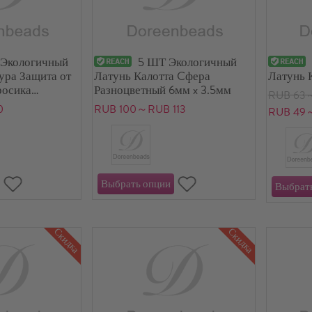
 Экологичный
5 ШТ Экологичный
ура Защита от
Латунь Калотта Cфера
Латунь 
росика
Разноцветный 6мм x 3.5мм
RUB 63
5мм x 4мм
0
RUB 100～RUB 113
RUB 49
Скидка
Скидка