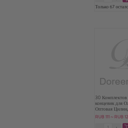
Только 67 остало
30 Комплектов
концевик для 
Оптовая Цилин
Тон (для шнура
RUB 111～RUB 1