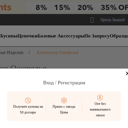
Центр Знаний
и
Бусины
Цепочки
Базовые Аксессуары
По Запросу
Образц
ые Изделия
/
Коннектор Ожерелья
ор Ожерелья
Вход / Регистрация
продается
в наличии
Смешанный
Preorder
Опт без
Получите купоны на
Прямо с завода
минимального
53 доллара
Цены
заказа
ть по:
лучший матч
Дата Добавлена
Цена