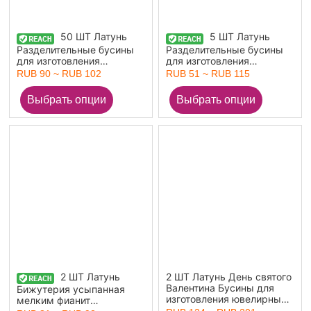
50 ШТ Латунь
5 ШТ Латунь
Разделительные бусины
Разделительные бусины
для изготовления
для изготовления
ювелирных изделий из
ювелирных изделий из
RUB 90 ~ RUB 102
RUB 51 ~ RUB 115
браслетов своими руками
браслетов своими руками
Оптовая Разноцветный
Оптовая Разноцветный
рисовое зерно 6мм x 3мм
Прозрачный Страз
2 ШТ Латунь
2 ШТ Латунь День святого
Валентина Бусины для
Бижутерия усыпанная
изготовления ювелирных
мелким фианит
изделий Разноцветный