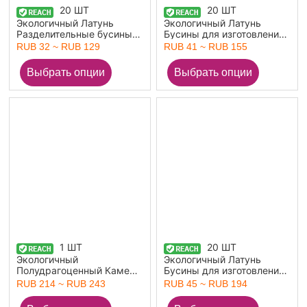
20 ШТ
20 ШТ
Экологичный Латунь
Экологичный Латунь
Разделительные бусины
Бусины для изготовления
для изготовления
ювелирных изделий
RUB 32 ~ RUB 129
RUB 41 ~ RUB 155
ювелирных изделий из
Оптовая настоящее
браслетов своими руками
золото с покрытием
Оптовая настоящее
Cфера Ажурный Цветок
золото с покрытием
ажурная резьба
Колесо
1 ШТ
20 ШТ
Экологичный
Экологичный Латунь
Полудрагоценный Камень
Бусины для изготовления
& латунь Геометрический
ювелирных изделий
RUB 214 ~ RUB 243
RUB 45 ~ RUB 194
Бусины для изготовления
Оптовая настоящее
ювелирных изделий
золото с покрытием