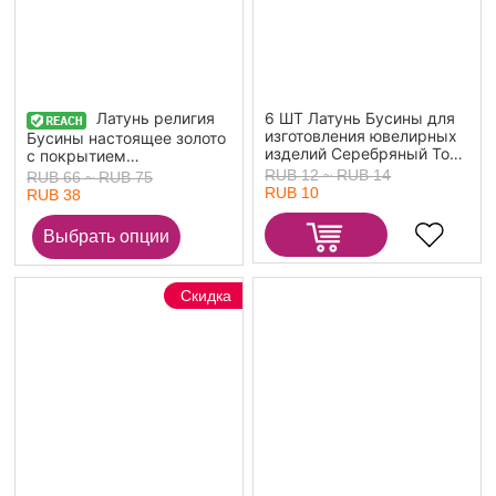
Латунь религия
6 ШТ Латунь Бусины для
изготовления ювелирных
Бусины настоящее золото
изделий Серебряный Тон
с покрытием
Изогнутая трубка 31мм x
Разноцветный Звезда
RUB 12 ~ RUB 14
RUB 66 ~ RUB 75
5мм,
Злой Глаз С Эмалью
RUB 10
RUB 38
Отверстие:примерно 4мм
Около 11мм x 11мм,
Отверстие: Примерно
2.5x1мм, 2 ШТ
Скидка