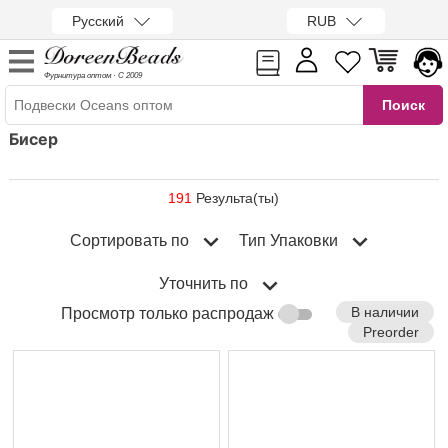
Русский
RUB
Фурнитура оптом · С 2009
Бисер
191
Результа(ты)
Сортировать по
Тип Упаковки
Уточнить по
В наличии
Просмотр только распродаж
Preorder