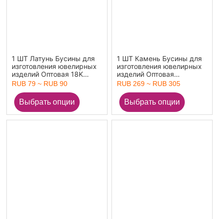
1 ШТ Латунь Бусины для
1 ШТ Камень Бусины для
изготовления ювелирных
изготовления ювелирных
изделий Оптовая 18K
изделий Оптовая
позолоченный
Разноцветный Овальные
RUB 79 ~ RUB 90
RUB 269 ~ RUB 305
Разноцветный Цилиндр С
Прозрачный
Эмалью 5мм x 5мм,
Искусственный Циркон
Отверстие:примерно 2мм
20.5мм x 13мм