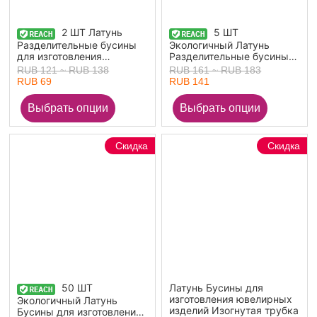
2 ШТ Латунь
5 ШТ
Разделительные бусины
Экологичный Латунь
для изготовления
Разделительные бусины
ювелирных изделий из
для изготовления
RUB 121 ~ RUB 138
RUB 161 ~ RUB 183
браслетов своими руками
ювелирных изделий из
RUB 69
RUB 141
настоящее золото с
браслетов своими руками
покрытием Цилиндр
настоящее золото с
Стрела Бижутерия
покрытием Цветы
усыпанная мелким
Бижутерия усыпанная
фианит Прозрачный
мелким фианит
Скидка
Скидка
Искусственный Циркон
Прозрачный
6.5мм x 5мм,
Искусственный Циркон
Отверстие:примерно
9мм x 9мм,
3.4мм
Отверстие:примерно 3мм
50 ШТ
Латунь Бусины для
изготовления ювелирных
Экологичный Латунь
изделий Изогнутая трубка
Бусины для изготовления