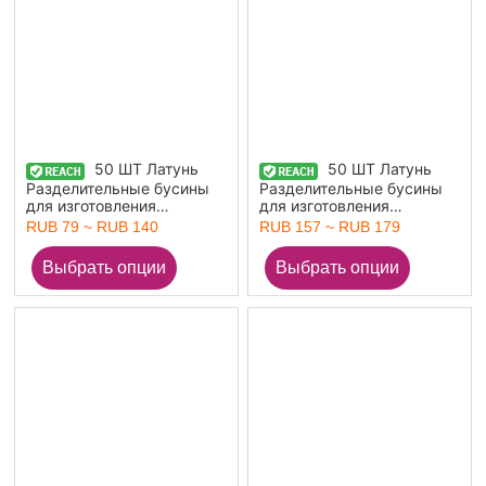
50 ШТ Латунь
50 ШТ Латунь
Разделительные бусины
Разделительные бусины
для изготовления
для изготовления
ювелирных изделий из
ювелирных изделий из
RUB 79 ~ RUB 140
RUB 157 ~ RUB 179
браслетов своими руками
браслетов своими руками
Оптовая Разноцветный
Оптовая Разноцветный
Цветы
Колесо 6мм Диаметр