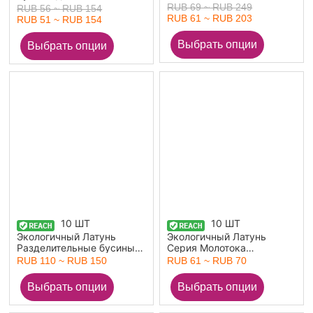
ювелирных изделий
RUB 69 ~ RUB 249
RUB 56 ~ RUB 154
Оптовая С одним
RUB 61 ~ RUB 203
RUB 51 ~ RUB 154
отверстием настоящее
золото с покрытием
Круглые Шлифованный
10 ШТ
10 ШТ
Экологичный Латунь
Экологичный Латунь
Разделительные бусины
Серия Молотока
для изготовления
Разделительные бусины
RUB 110 ~ RUB 150
RUB 61 ~ RUB 70
ювелирных изделий из
для изготовления
браслетов своими руками
ювелирных изделий из
14K настоящее золото с
браслетов своими руками
покрытием полоса Цветок
14K настоящее золото с