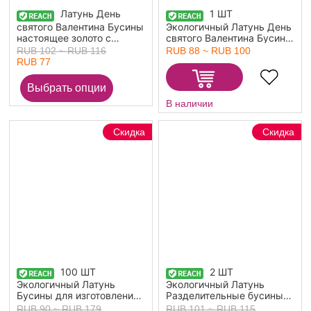
Латунь День
1 ШТ
святого Валентина Бусины
Экологичный Латунь День
настоящее золото с
святого Валентина Бусины
покрытием Разноцветный
для изготовления
RUB 102 ~ RUB 116
RUB 88 ~ RUB 100
Сердце Злой Глаз С
ювелирных изделий 18K
RUB 77
Эмалью Около 11мм x
настоящее золото с
11мм, Отверстие:
покрытием Красный
Примерно 1.5x1.2мм, 2
Сердце С Эмалью 20мм x
В наличии
ШТ
18.5мм,
Отверстие:примерно
2.5мм
Скидка
Скидка
100 ШТ
2 ШТ
Экологичный Латунь
Экологичный Латунь
Бусины для изготовления
Разделительные бусины
ювелирных изделий
для изготовления
RUB 90 ~ RUB 179
RUB 101 ~ RUB 115